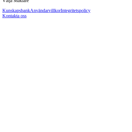
Välja Mäklare
Kunskapsbank
Användarvillkor
Integritetspolicy
Kontakta oss