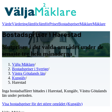
Värde
Värdering
Jämför
Jämför
Priser
Bostadspriser
Mäklare
Mäklare
Bostadspriser i Harestad
Slutpriser i det valda området under de
senaste tre hela månaderna
Välja Mäklare
/
Bostadspriser i Sverige
/
Västra Götalands län
/
Kungälv
/
Harestad
Inga bostadsaffärer hittades i Harestad, Kungälv, Västra Götalands
län under perioden.
Visa bostadspriser för det större området (Kungälv)