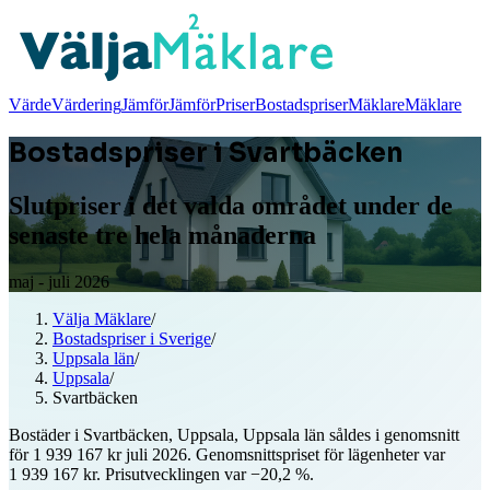
Värde
Värdering
Jämför
Jämför
Priser
Bostadspriser
Mäklare
Mäklare
Bostadspriser i Svartbäcken
Slutpriser i det valda området under de
senaste tre hela månaderna
maj - juli 2026
Välja Mäklare
/
Bostadspriser i Sverige
/
Uppsala län
/
Uppsala
/
Svartbäcken
Bostäder i Svartbäcken, Uppsala, Uppsala län såldes i genomsnitt
för 1 939 167 kr juli 2026. Genomsnittspriset för lägenheter var
1 939 167 kr. Prisutvecklingen var −20,2 %.