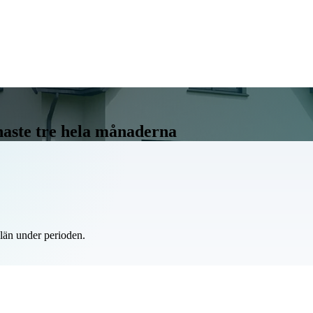
enaste tre hela månaderna
 län under perioden.