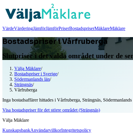
Värde
Värdering
Jämför
Jämför
Priser
Bostadspriser
Mäklare
Mäklare
Bostadspriser i Vårfruberga
Slutpriser i det valda området under de s
Välja Mäklare
/
Bostadspriser i Sverige
/
Södermanlands län
/
Strängnäs
/
Vårfruberga
Inga bostadsaffärer hittades i Vårfruberga, Strängnäs, Södermanlands
Visa bostadspriser för det större området (Strängnäs)
Välja Mäklare
Kunskapsbank
Användarvillkor
Integritetspolicy