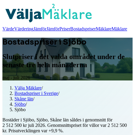
Värde
Värdering
Jämför
Jämför
Priser
Bostadspriser
Mäklare
Mäklare
Bostadspriser i Sjöbo
Slutpriser i det valda området under de
senaste tre hela månaderna
maj - juli 2026
Välja Mäklare
/
Bostadspriser i Sverige
/
Skåne län
/
Sjöbo
/
Sjöbo
Bostäder i Sjöbo, Sjöbo, Skåne län såldes i genomsnitt för
2 512 500 kr juli 2026. Genomsnittspriset för villor var 2 512 500
kr. Prisutvecklingen var +9,9 %.