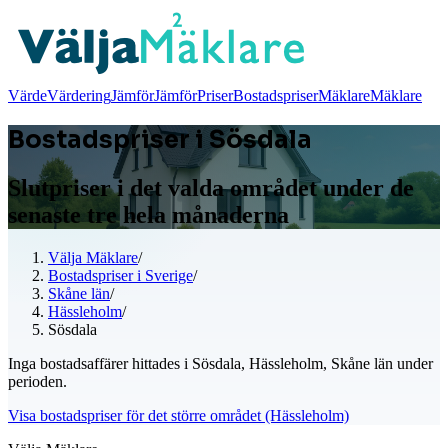
Värde
Värdering
Jämför
Jämför
Priser
Bostadspriser
Mäklare
Mäklare
Bostadspriser i Sösdala
Slutpriser i det valda området under de
senaste tre hela månaderna
Välja Mäklare
/
Bostadspriser i Sverige
/
Skåne län
/
Hässleholm
/
Sösdala
Inga bostadsaffärer hittades i Sösdala, Hässleholm, Skåne län under
perioden.
Visa bostadspriser för det större området (Hässleholm)