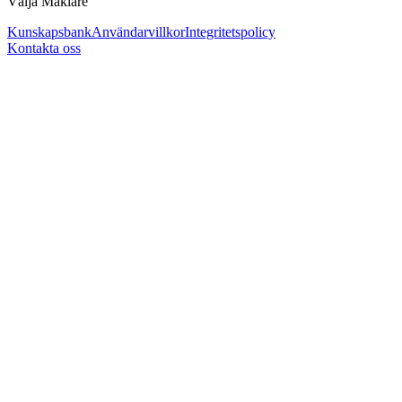
Välja Mäklare
Kunskapsbank
Användarvillkor
Integritetspolicy
Kontakta oss