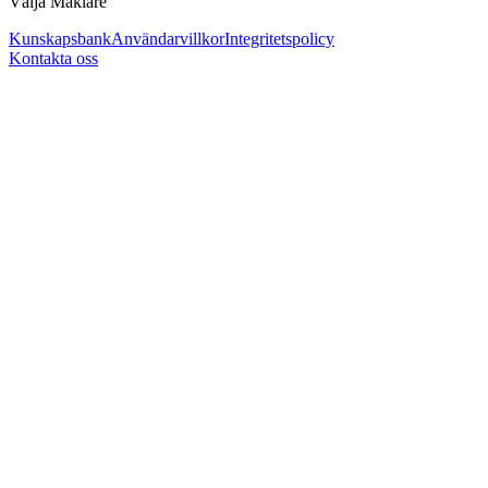
Välja Mäklare
Kunskapsbank
Användarvillkor
Integritetspolicy
Kontakta oss