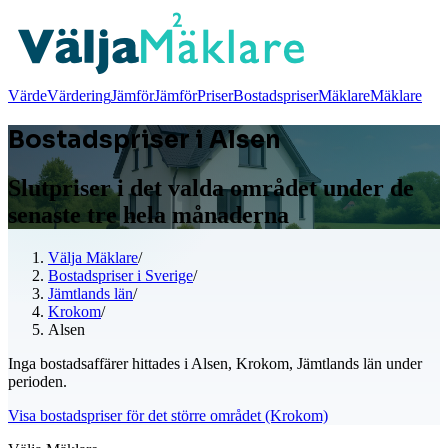
Värde
Värdering
Jämför
Jämför
Priser
Bostadspriser
Mäklare
Mäklare
Bostadspriser i Alsen
Slutpriser i det valda området under de
senaste tre hela månaderna
Välja Mäklare
/
Bostadspriser i Sverige
/
Jämtlands län
/
Krokom
/
Alsen
Inga bostadsaffärer hittades i Alsen, Krokom, Jämtlands län under
perioden.
Visa bostadspriser för det större området (Krokom)