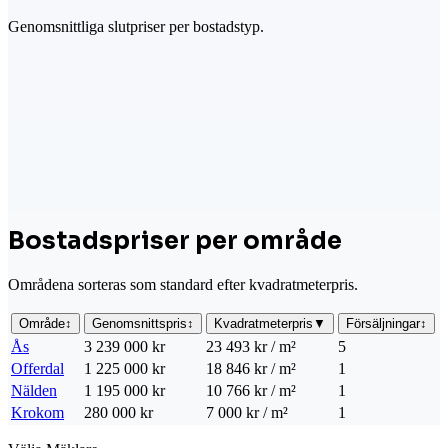
Genomsnittliga slutpriser per bostadstyp.
Bostadspriser per område
Områdena sorteras som standard efter kvadratmeterpris.
Område
↕
Genomsnittspris
↕
Kvadratmeterpris
▼
Försäljningar
↕
Ås
3 239 000 kr
23 493 kr / m²
5
Offerdal
1 225 000 kr
18 846 kr / m²
1
Nälden
1 195 000 kr
10 766 kr / m²
1
Krokom
280 000 kr
7 000 kr / m²
1