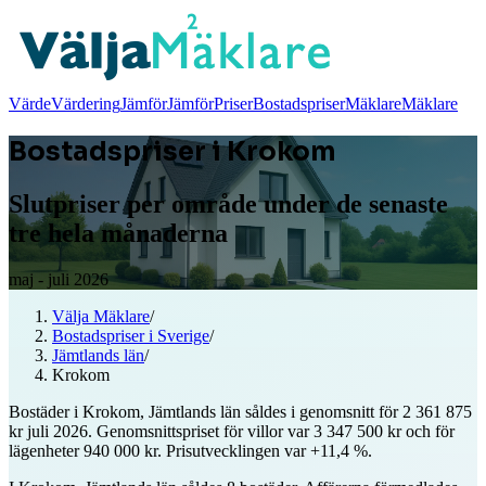
Värde
Värdering
Jämför
Jämför
Priser
Bostadspriser
Mäklare
Mäklare
Bostadspriser i Krokom
Slutpriser per område under de senaste
tre hela månaderna
maj - juli 2026
Välja Mäklare
/
Bostadspriser i Sverige
/
Jämtlands län
/
Krokom
Bostäder i Krokom, Jämtlands län såldes i genomsnitt för 2 361 875
kr juli 2026. Genomsnittspriset för villor var 3 347 500 kr och för
lägenheter 940 000 kr. Prisutvecklingen var +11,4 %.