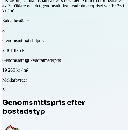
I Krokom, Jämtlands län såldes 8 bostäder. Affärerna förmedlades
av 7 mäklare och det genomsnittliga kvadratmeterpriset var 19 260
kr / m².
Sålda bostäder
8
Genomsnittligt slutpris
2 361 875 kr
Genomsnittligt kvadratmeterpris
19 260 kr / m²
Mäklarbyråer
5
Genomsnittspris efter
bostadstyp