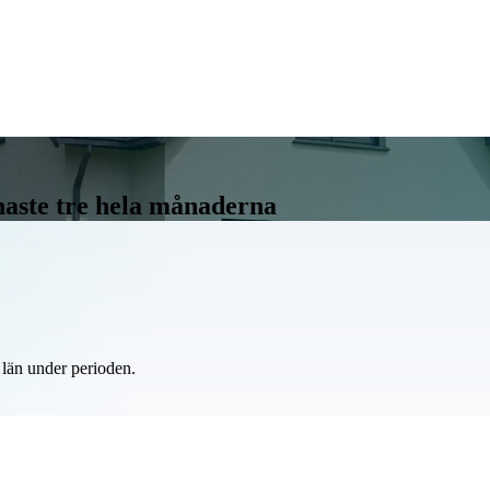
enaste tre hela månaderna
 län under perioden.