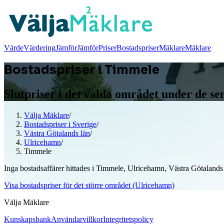
Värde
Värdering
Jämför
Jämför
Priser
Bostadspriser
Mäklare
Mäklare
Bostadspriser i Timmele
Slutpriser i det valda området under de s
Välja Mäklare
/
Bostadspriser i Sverige
/
Västra Götalands län
/
Ulricehamn
/
Timmele
Inga bostadsaffärer hittades i Timmele, Ulricehamn, Västra Götalands
Visa bostadspriser för det större området (Ulricehamn)
Välja Mäklare
Kunskapsbank
Användarvillkor
Integritetspolicy