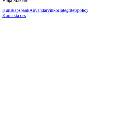
Välja Mäklare
Kunskapsbank
Användarvillkor
Integritetspolicy
Kontakta oss