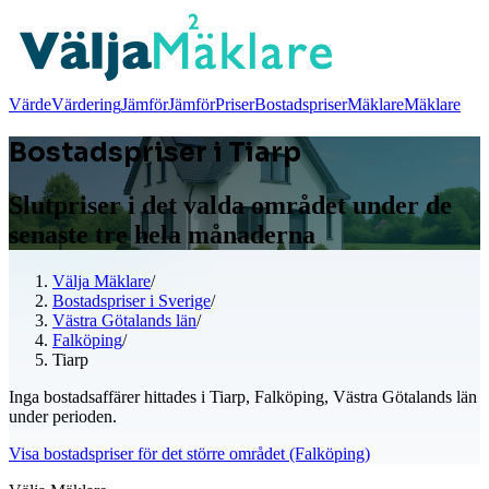
Värde
Värdering
Jämför
Jämför
Priser
Bostadspriser
Mäklare
Mäklare
Bostadspriser i Tiarp
Slutpriser i det valda området under de
senaste tre hela månaderna
Välja Mäklare
/
Bostadspriser i Sverige
/
Västra Götalands län
/
Falköping
/
Tiarp
Inga bostadsaffärer hittades i Tiarp, Falköping, Västra Götalands län
under perioden.
Visa bostadspriser för det större området (Falköping)