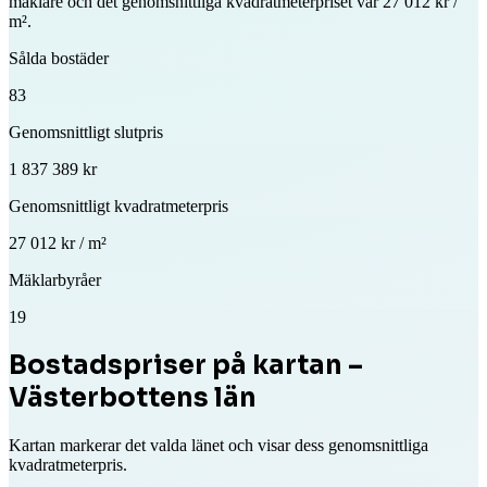
mäklare och det genomsnittliga kvadratmeterpriset var 27 012 kr /
m².
Sålda bostäder
83
Genomsnittligt slutpris
1 837 389 kr
Genomsnittligt kvadratmeterpris
27 012 kr / m²
Mäklarbyråer
19
Bostadspriser på kartan –
Västerbottens län
Kartan markerar det valda länet och visar dess genomsnittliga
kvadratmeterpris.