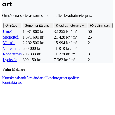
ort
Områdena sorteras som standard efter kvadratmeterpris.
Område
↕
Genomsnittspris
↕
Kvadratmeterpris
▼
Försäljningar
↕
Umeå
1 931 860 kr
32 255 kr / m²
50
Skellefteå
1 871 600 kr
21 428 kr / m²
25
Vännäs
2 282 500 kr
15 994 kr / m²
2
Vilhelmina
650 000 kr
11 818 kr / m²
1
Robertsfors
708 333 kr
11 278 kr / m²
3
Lycksele
890 150 kr
7 962 kr / m²
2
Välja Mäklare
Kunskapsbank
Användarvillkor
Integritetspolicy
Kontakta oss