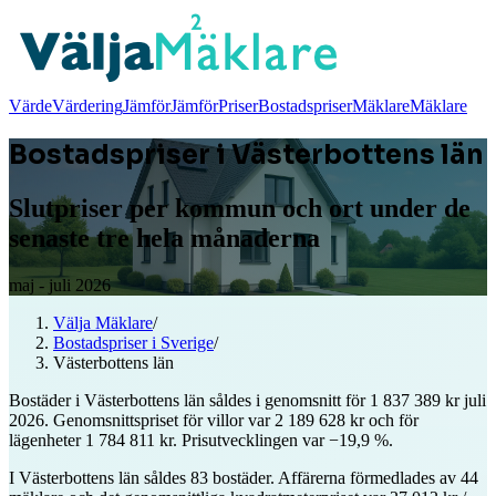
Värde
Värdering
Jämför
Jämför
Priser
Bostadspriser
Mäklare
Mäklare
Bostadspriser i Västerbottens län
Slutpriser per kommun och ort under de
senaste tre hela månaderna
maj - juli 2026
Välja Mäklare
/
Bostadspriser i Sverige
/
Västerbottens län
Bostäder i Västerbottens län såldes i genomsnitt för 1 837 389 kr juli
2026. Genomsnittspriset för villor var 2 189 628 kr och för
lägenheter 1 784 811 kr. Prisutvecklingen var −19,9 %.
I Västerbottens län såldes 83 bostäder. Affärerna förmedlades av 44