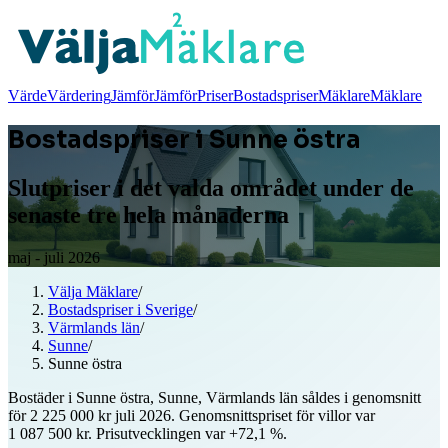
Värde
Värdering
Jämför
Jämför
Priser
Bostadspriser
Mäklare
Mäklare
Bostadspriser i Sunne östra
Slutpriser i det valda området under de
senaste tre hela månaderna
maj - juli 2026
Välja Mäklare
/
Bostadspriser i Sverige
/
Värmlands län
/
Sunne
/
Sunne östra
Bostäder i Sunne östra, Sunne, Värmlands län såldes i genomsnitt
för 2 225 000 kr juli 2026. Genomsnittspriset för villor var
1 087 500 kr. Prisutvecklingen var +72,1 %.