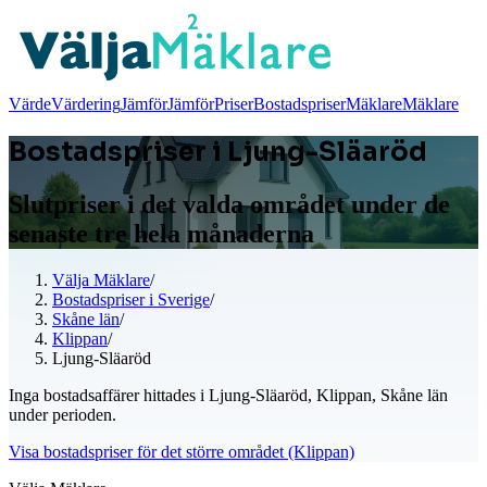
Värde
Värdering
Jämför
Jämför
Priser
Bostadspriser
Mäklare
Mäklare
Bostadspriser i Ljung-Släaröd
Slutpriser i det valda området under de
senaste tre hela månaderna
Välja Mäklare
/
Bostadspriser i Sverige
/
Skåne län
/
Klippan
/
Ljung-Släaröd
Inga bostadsaffärer hittades i Ljung-Släaröd, Klippan, Skåne län
under perioden.
Visa bostadspriser för det större området (Klippan)