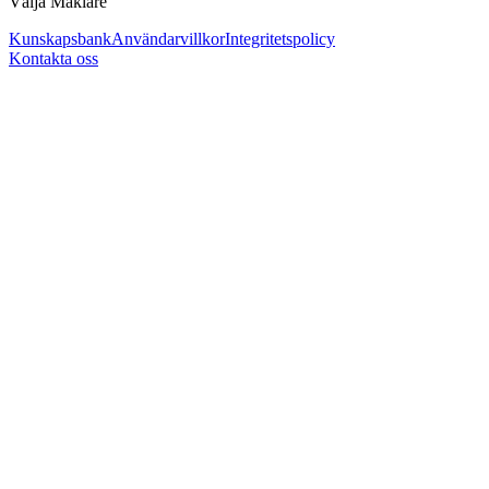
Välja Mäklare
Kunskapsbank
Användarvillkor
Integritetspolicy
Kontakta oss