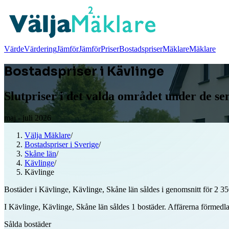
Värde
Värdering
Jämför
Jämför
Priser
Bostadspriser
Mäklare
Mäklare
Bostadspriser i Kävlinge
Slutpriser i det valda området under de s
maj - juli 2026
Välja Mäklare
/
Bostadspriser i Sverige
/
Skåne län
/
Kävlinge
/
Kävlinge
Bostäder i Kävlinge, Kävlinge, Skåne län såldes i genomsnitt för 2 35
I Kävlinge, Kävlinge, Skåne län såldes 1 bostäder. Affärerna förmedla
Sålda bostäder