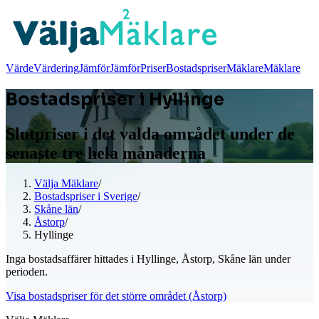
Värde
Värdering
Jämför
Jämför
Priser
Bostadspriser
Mäklare
Mäklare
Bostadspriser i Hyllinge
Slutpriser i det valda området under de
senaste tre hela månaderna
Välja Mäklare
/
Bostadspriser i Sverige
/
Skåne län
/
Åstorp
/
Hyllinge
Inga bostadsaffärer hittades i Hyllinge, Åstorp, Skåne län under
perioden.
Visa bostadspriser för det större området (Åstorp)