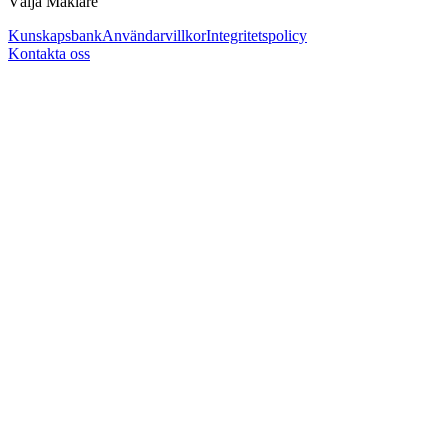
Välja Mäklare
Kunskapsbank
Användarvillkor
Integritetspolicy
Kontakta oss