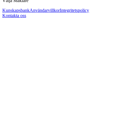
Välja Mäklare
Kunskapsbank
Användarvillkor
Integritetspolicy
Kontakta oss