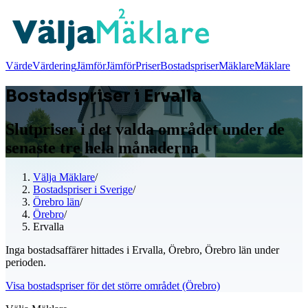
Värde
Värdering
Jämför
Jämför
Priser
Bostadspriser
Mäklare
Mäklare
Bostadspriser i Ervalla
Slutpriser i det valda området under de
senaste tre hela månaderna
Välja Mäklare
/
Bostadspriser i Sverige
/
Örebro län
/
Örebro
/
Ervalla
Inga bostadsaffärer hittades i Ervalla, Örebro, Örebro län under
perioden.
Visa bostadspriser för det större området (Örebro)