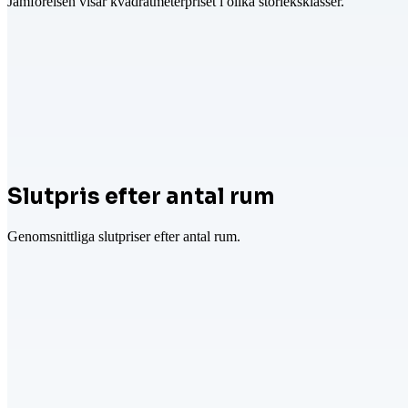
Jämförelsen visar kvadratmeterpriset i olika storleksklasser.
Slutpris efter antal rum
Genomsnittliga slutpriser efter antal rum.