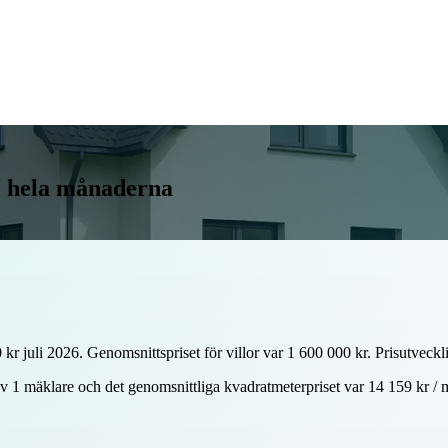
re hela månaderna
 kr juli 2026. Genomsnittspriset för villor var 1 600 000 kr. Prisutvec
av 1 mäklare och det genomsnittliga kvadratmeterpriset var 14 159 kr / 