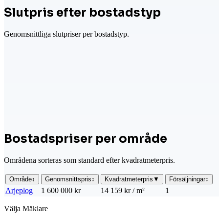
Slutpris efter bostadstyp
Genomsnittliga slutpriser per bostadstyp.
Bostadspriser per område
Områdena sorteras som standard efter kvadratmeterpris.
Område
↕
Genomsnittspris
↕
Kvadratmeterpris
▼
Försäljningar
↕
Arjeplog
1 600 000 kr
14 159 kr / m²
1
Välja Mäklare