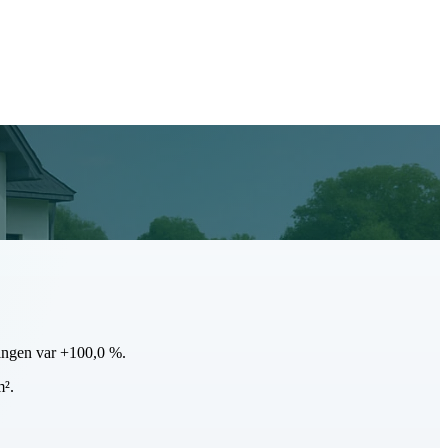
klingen var +100,0 %.
m².