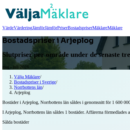
Värde
Värdering
Jämför
Jämför
Priser
Bostadspriser
Mäklare
Mäklare
Bostadspriser i Arjeplog
Slutpriser per område under de senaste t
maj - juli 2026
Välja Mäklare
/
Bostadspriser i Sverige
/
Norrbottens län
/
Arjeplog
Bostäder i Arjeplog, Norrbottens län såldes i genomsnitt för 1 600 000
I Arjeplog, Norrbottens län såldes 1 bostäder. Affärerna förmedlades 
Sålda bostäder