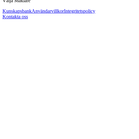
Välja Mäklare
Kunskapsbank
Användarvillkor
Integritetspolicy
Kontakta oss