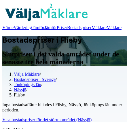
Värde
Värdering
Jämför
Jämför
Priser
Bostadspriser
Mäklare
Mäklare
Bostadspriser i Flisby
Slutpriser i det valda området under de
senaste tre hela månaderna
Välja Mäklare
/
Bostadspriser i Sverige
/
Jönköpings län
/
Nässjö
/
Flisby
Inga bostadsaffärer hittades i Flisby, Nässjö, Jönköpings län under
perioden.
Visa bostadspriser för det större området (Nässjö)