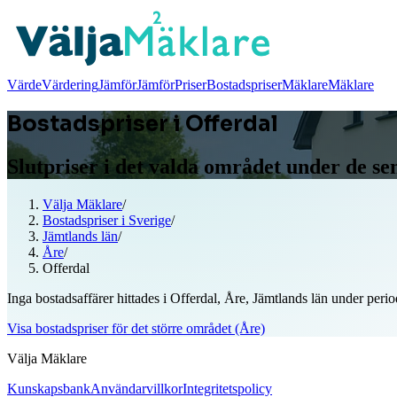
Värde
Värdering
Jämför
Jämför
Priser
Bostadspriser
Mäklare
Mäklare
Bostadspriser i Offerdal
Slutpriser i det valda området under de s
Välja Mäklare
/
Bostadspriser i Sverige
/
Jämtlands län
/
Åre
/
Offerdal
Inga bostadsaffärer hittades i Offerdal, Åre, Jämtlands län under peri
Visa bostadspriser för det större området (Åre)
Välja Mäklare
Kunskapsbank
Användarvillkor
Integritetspolicy