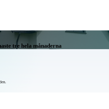
enaste tre hela månaderna
oden.