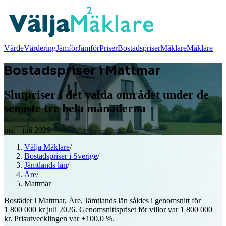
Värde
Värdering
Jämför
Jämför
Priser
Bostadspriser
Mäklare
Mäklare
Bostadspriser i Mattmar
Slutpriser i det valda området under de
senaste tre hela månaderna
maj - juli 2026
Välja Mäklare
/
Bostadspriser i Sverige
/
Jämtlands län
/
Åre
/
Mattmar
Bostäder i Mattmar, Åre, Jämtlands län såldes i genomsnitt för
1 800 000 kr juli 2026. Genomsnittspriset för villor var 1 800 000
kr. Prisutvecklingen var +100,0 %.