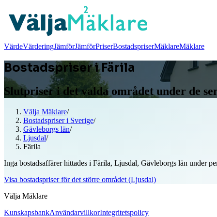
Värde
Värdering
Jämför
Jämför
Priser
Bostadspriser
Mäklare
Mäklare
Bostadspriser i Färila
Slutpriser i det valda området under de s
Välja Mäklare
/
Bostadspriser i Sverige
/
Gävleborgs län
/
Ljusdal
/
Färila
Inga bostadsaffärer hittades i Färila, Ljusdal, Gävleborgs län under pe
Visa bostadspriser för det större området (Ljusdal)
Välja Mäklare
Kunskapsbank
Användarvillkor
Integritetspolicy