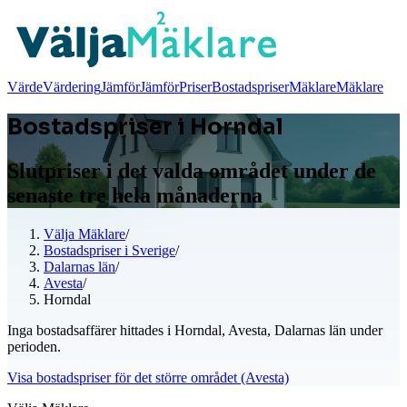
Värde
Värdering
Jämför
Jämför
Priser
Bostadspriser
Mäklare
Mäklare
Bostadspriser i Horndal
Slutpriser i det valda området under de
senaste tre hela månaderna
Välja Mäklare
/
Bostadspriser i Sverige
/
Dalarnas län
/
Avesta
/
Horndal
Inga bostadsaffärer hittades i Horndal, Avesta, Dalarnas län under
perioden.
Visa bostadspriser för det större området (Avesta)