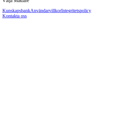
Välja Mäklare
Kunskapsbank
Användarvillkor
Integritetspolicy
Kontakta oss