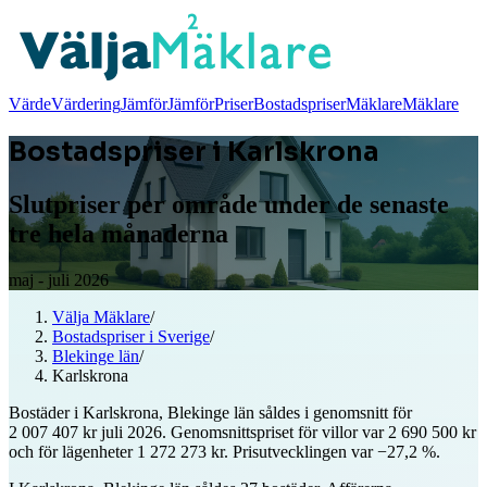
Värde
Värdering
Jämför
Jämför
Priser
Bostadspriser
Mäklare
Mäklare
Bostadspriser i Karlskrona
Slutpriser per område under de senaste
tre hela månaderna
maj - juli 2026
Välja Mäklare
/
Bostadspriser i Sverige
/
Blekinge län
/
Karlskrona
Bostäder i Karlskrona, Blekinge län såldes i genomsnitt för
2 007 407 kr juli 2026. Genomsnittspriset för villor var 2 690 500 kr
och för lägenheter 1 272 273 kr. Prisutvecklingen var −27,2 %.