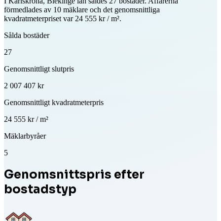
I Karlskrona, Blekinge län såldes 27 bostäder. Affärerna
förmedlades av 10 mäklare och det genomsnittliga
kvadratmeterpriset var 24 555 kr / m².
Sålda bostäder
27
Genomsnittligt slutpris
2 007 407 kr
Genomsnittligt kvadratmeterpris
24 555 kr / m²
Mäklarbyråer
5
Genomsnittspris efter
bostadstyp