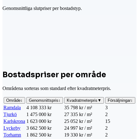
Genomsnittliga slutpriser per bostadstyp.
Bostadspriser per område
Områdena sorteras som standard efter kvadratmeterpris.
Område
↕
Genomsnittspris
↕
Kvadratmeterpris
▼
Försäljningar
↕
Ramdala
4 108 333 kr
35 798 kr / m²
3
Tjurkö
1 475 000 kr
27 335 kr / m²
2
Karlskrona
1 623 000 kr
25 052 kr / m²
15
Lyckeby
3 662 500 kr
24 997 kr / m²
2
Torhamn
1 862 500 kr
19 330 kr / m²
2